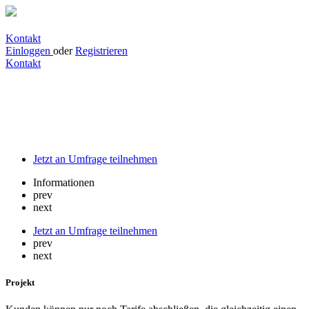
Kontakt
Einloggen
oder
Registrieren
Kontakt
Kunden können nur noch Tarife
abschließen, die gleichzeitig einen Beitrag
zum Klimaschutz leisten
Jetzt an Umfrage teilnehmen
Informationen
prev
next
Jetzt an Umfrage teilnehmen
prev
next
Projekt