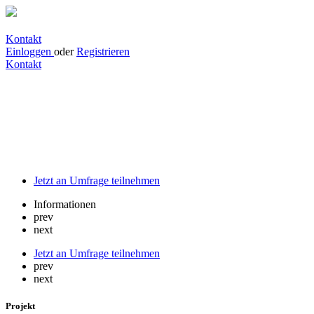
Kontakt
Einloggen
oder
Registrieren
Kontakt
Partnerschaft mit gemeinnützigem IT
Unternehmen um gebrauchte IT Geräte
aufzuarbeiten, wieder zu vermarkten
oder zu recyceln
Jetzt an Umfrage teilnehmen
Informationen
prev
next
Jetzt an Umfrage teilnehmen
prev
next
Projekt